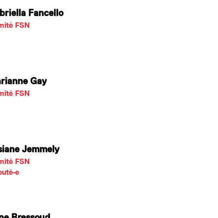
briella Fancello
mité FSN
rianne Gay
mité FSN
siane Jemmely
mité FSN
uté-e
ine Bressoud