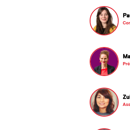
Pa
Co
Ma
Pré
Zul
Ass