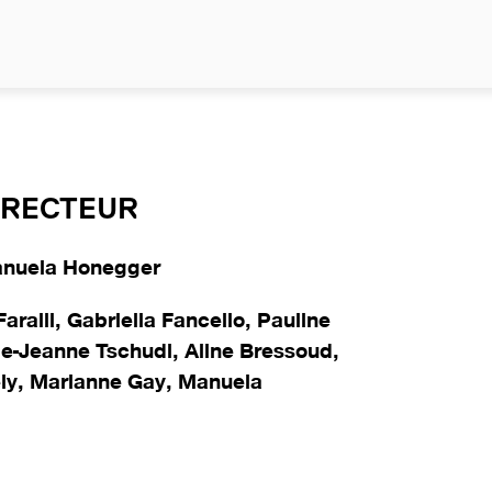
ONONONOYESNOYES
IRECTEUR
Manuela Honegger
aralli, Gabriella Fancello, Pauline
ie-Jeanne Tschudi, Aline Bressoud,
ly, Marianne Gay, Manuela
egger