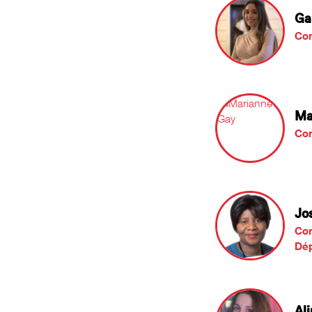
Ga
Co
Ma
Co
Jo
Co
Dép
Al