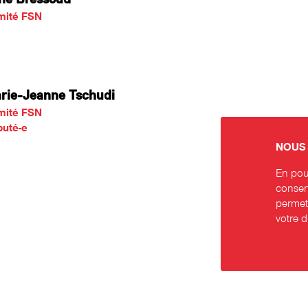
mité FSN
rie-Jeanne Tschudi
mité FSN
uté-e
NOUS 
En pour
consent
permett
votre 