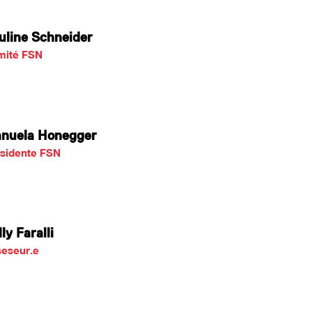
uline Schneider
mité FSN
nuela Honegger
sidente FSN
ly Faralli
eseur.e