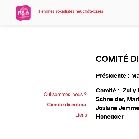
comite-directeurcomite-directeurcomite-directeur>ArrayNON
Femmes socialistes neuchâteloises
COMITÉ D
Présidente : 
Comité : Zully F
Qui sommes-nous ?
Schneider, Mar
Comité directeur
Josiane Jemme
Liens
Hon