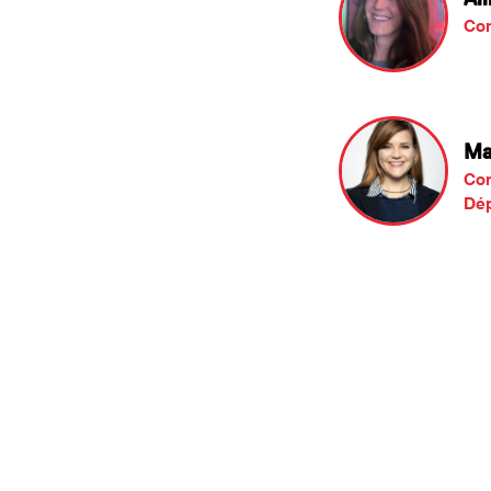
Co
Ma
Co
Dép