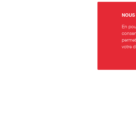
NOUS 
En pour
consent
permett
votre 