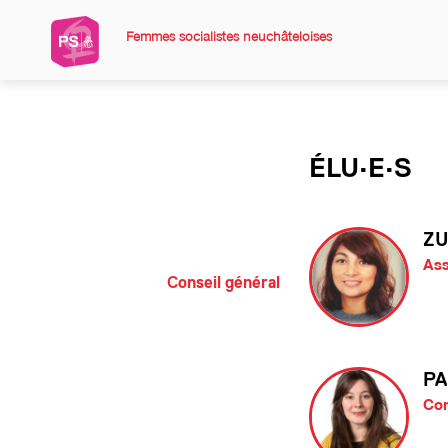
Femmes socialistes neuchâteloises
ÉLU·E·S
ZU
Ass
Conseil général
PA
Co